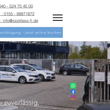
 040 - 524 75 45 00
 : 0155 - 68871872
: info@spotless-fj.de
sichtigung - jetzt online buchen
 zuverlässig,