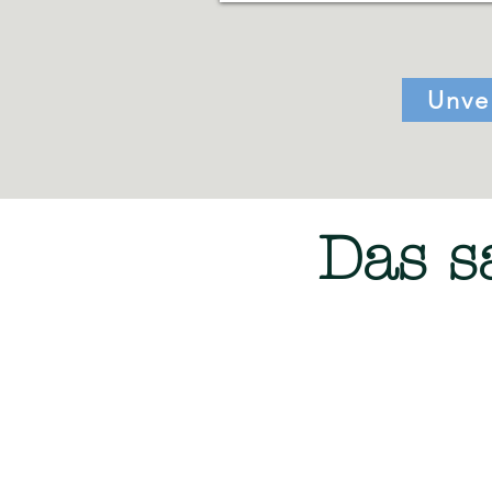
Unve
Das s