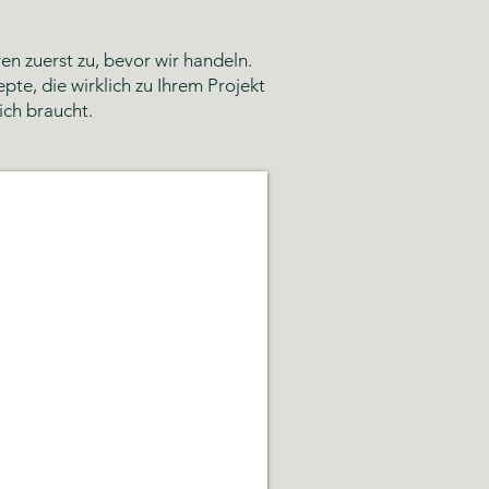
n zuerst zu, bevor wir handeln.
te, die wirklich zu Ihrem Projekt
ich braucht.