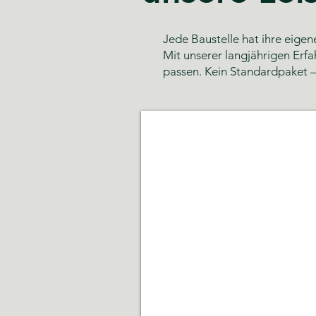
Jede Baustelle hat ihre eige
Mit unserer langjährigen Erfa
passen. Kein Standardpaket –
Glas- und Gebäudereinigun
Sauberkeit,
Hygiene
und
gepflegte
Räumlichkeiten