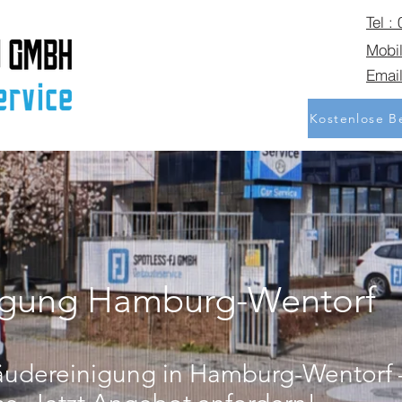
Tel :
Mobil
Email
Kostenlose Be
igung Hamburg-Wentorf
äudereinigung in Hamburg-Wentorf –