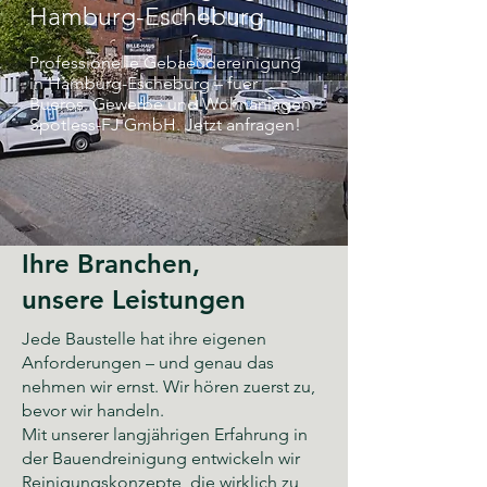
Hamburg-Escheburg
Professionelle Gebaeudereinigung
in Hamburg-Escheburg – fuer
Bueros, Gewerbe und Wohnanlagen.
Spotless-FJ GmbH. Jetzt anfragen!
Ihre Branchen,
unsere Leistungen
Jede Baustelle hat ihre eigenen
Anforderungen – und genau das
nehmen wir ernst. Wir hören zuerst zu,
bevor wir handeln.
Mit unserer langjährigen Erfahrung in
der Bauendreinigung entwickeln wir
Reinigungskonzepte, die wirklich zu