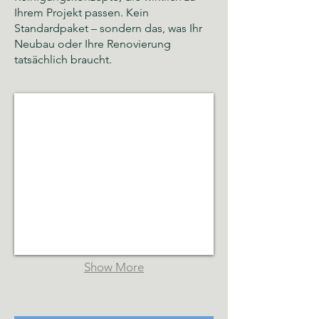
Ihrem Projekt passen. Kein
Standardpaket – sondern das, was Ihr
Neubau oder Ihre Renovierung
tatsächlich braucht.
Glas- und Gebäudereinigung Hamburg
Sauberkeit,
Hygiene
und
gepflegte
Räumlichkeiten
Show More