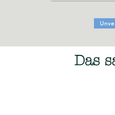
Unve
Das s