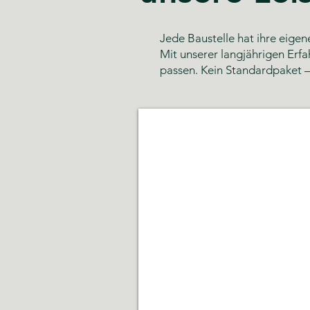
Jede Baustelle hat ihre eige
Mit unserer langjährigen Erfa
passen. Kein Standardpaket –
Glas- und Gebäudereinigun
Sauberkeit,
Hygiene
und
gepflegte
Räumlichkeiten