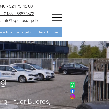
 040 - 524 75 45 00
 : 0155 - 68871872
: info@spotless-fj.de
sichtigung - jetzt online buchen
rg
g – fuer Bueros,