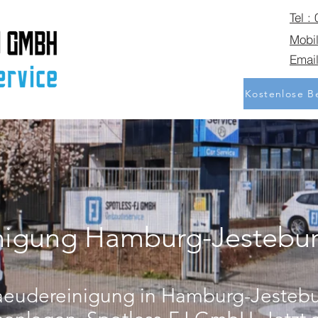
Tel :
Mobil
Email
Kostenlose Be
igung Hamburg-Jestebu
aeudereinigung in Hamburg-Jestebur