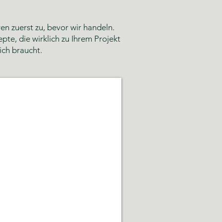
n zuerst zu, bevor wir handeln.
te, die wirklich zu Ihrem Projekt
ich braucht.