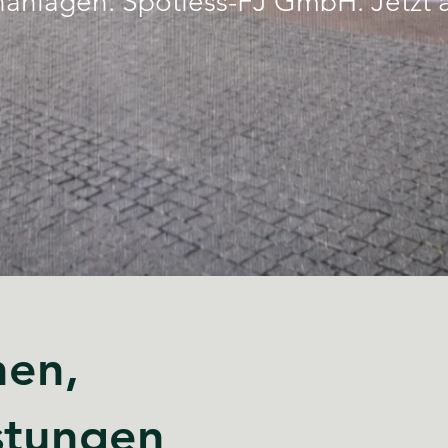
nlagen. Spotless-FJ GmbH. Jetzt 
hen,
stungen