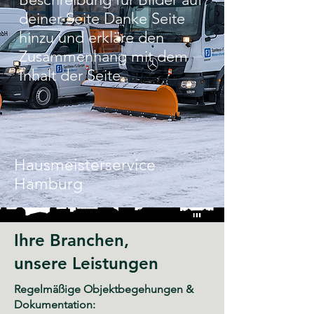
deiner Seite Danke Seite
hinzu und erkläre den
Zusammenhang mit dem
Inhalt der Seite.
Hausmeisterservice
Hamburg
Ihre Branchen,
unsere Leistungen
Regelmäßige Objektbegehungen &
Dokumentation: