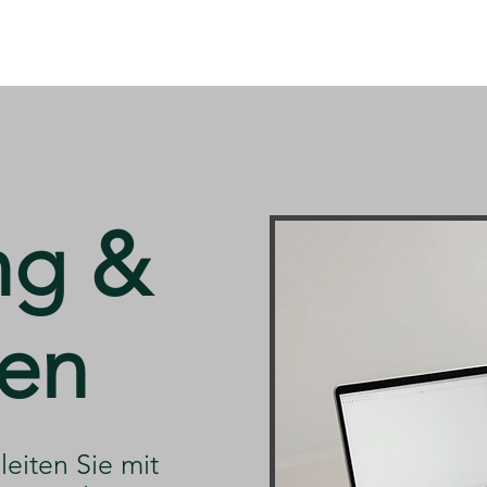
ng &
en
leiten Sie mit