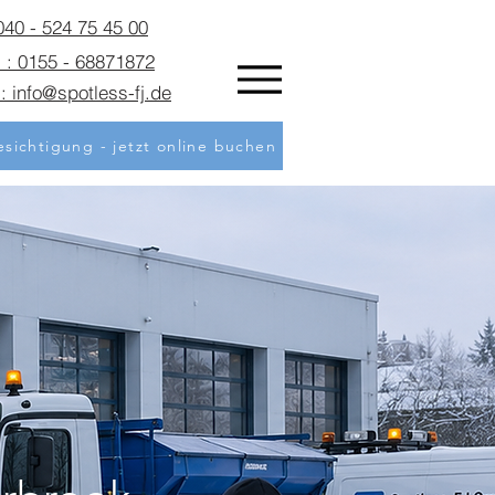
 040 - 524 75 45 00
 : 0155 - 68871872
: info@spotless-fj.de
sichtigung - jetzt online buchen