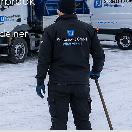
rbrook
 deiner