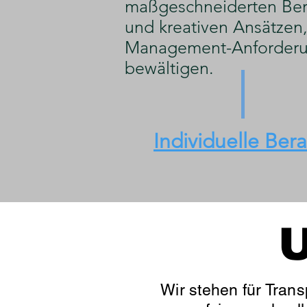
maßgeschneiderten Ber
und kreativen Ansätzen, 
Management-Anforderu
bewältigen.
Individuelle Ber
U
Wir stehen für Trans