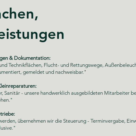
nchen,
eistungen
gen & Dokumentation:
und Technikflächen, Flucht- und Rettungswege, Außenbeleuc
umentiert, gemeldet und nachweisbar."
leinreparaturen:
er, Sanitär - unsere handwerklich ausgebildeten Mitarbeiter 
ehen."
triebe:
werden, übernehmen wir die Steuerung - Terminvergabe, Einw
usive."