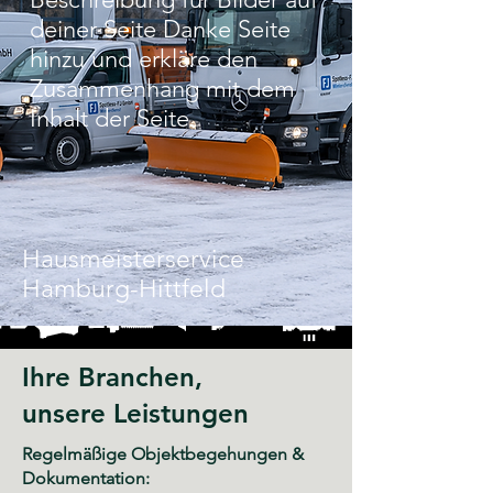
deiner Seite Danke Seite
hinzu und erkläre den
Zusammenhang mit dem
Inhalt der Seite.
Hausmeisterservice
Hamburg-Hittfeld
Ihre Branchen,
unsere Leistungen
Regelmäßige Objektbegehungen &
Dokumentation: