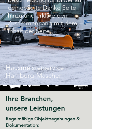
deiner Seite Danke Seite
hinzu und erkläre den
Zusammenhang mit dem
Inhalt der Seite.
Hausmeisterservice
Hamburg-Maschen
Ihre Branchen,
unsere Leistungen
Regelmäßige Objektbegehungen &
Dokumentation: