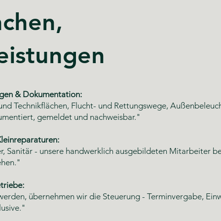
nchen,
eistungen
gen & Dokumentation:
und Technikflächen, Flucht- und Rettungswege, Außenbeleuc
umentiert, gemeldet und nachweisbar."
leinreparaturen:
er, Sanitär - unsere handwerklich ausgebildeten Mitarbeiter 
ehen."
triebe:
werden, übernehmen wir die Steuerung - Terminvergabe, Einw
usive."