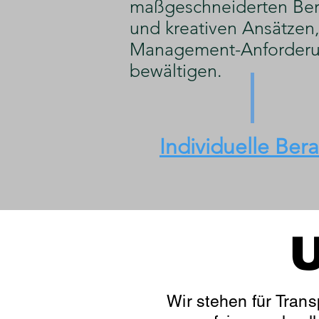
maßgeschneiderten Ber
und kreativen Ansätzen, 
Management-Anforderu
bewältigen.
Individuelle Ber
U
Wir stehen für Trans