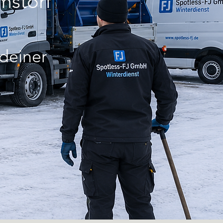
mstorf
 deiner