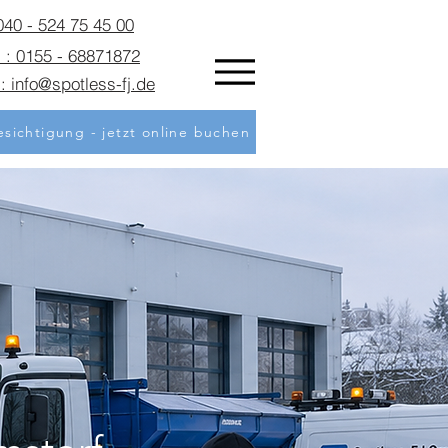
 040 - 524 75 45 00
 : 0155 - 68871872
: info@spotless-fj.de
sichtigung - jetzt online buchen