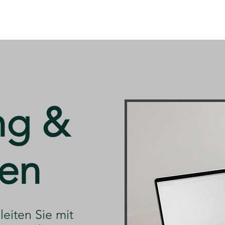
ng &
en
leiten Sie mit