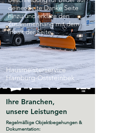
deiner Seite Danke Seite
hinzu und erkläre den
Zusammenhang mit dem
Inhalt der Seite.
Hausmeisterservice
Hamburg-Oststeinbek
Ihre Branchen,
unsere Leistungen
Regelmäßige Objektbegehungen &
Dokumentation: