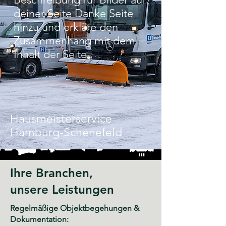
deiner Seite Danke Seite
hinzu und erkläre den
Zusammenhang mit dem
Inhalt der Seite.
Hausmeisterservice
Hamburg-Schenefeld
Ihre Branchen,
unsere Leistungen
Regelmäßige Objektbegehungen &
Dokumentation: