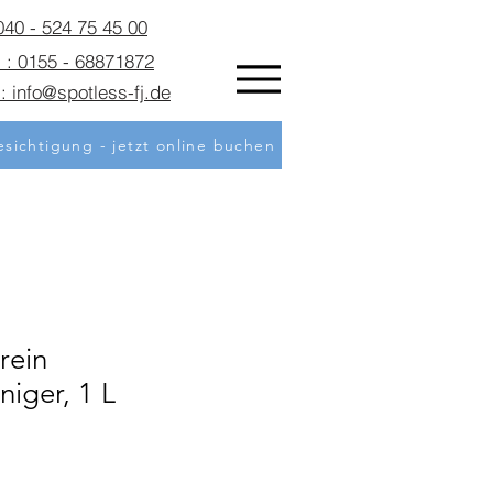
 040 - 524 75 45 00
 : 0155 - 68871872
: info@spotless-fj.de
sichtigung - jetzt online buchen
rein
niger, 1 L
is