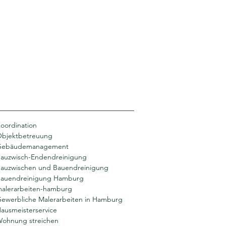
oordination
bjektbetreuung
Gebäudemanagement
auzwisch-Endendreinigung
auzwischen und Bauendreinigung
auendreinigung Hamburg
alerarbeiten-hamburg
ewerbliche Malerarbeiten in Hamburg
ausmeisterservice
ohnung streichen