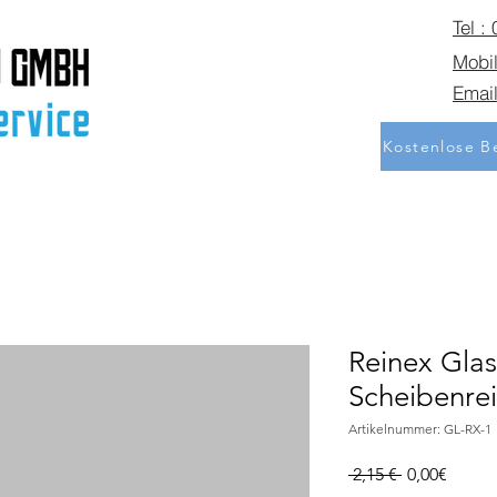
Tel :
Mobil
Email
Kostenlose Be
Reinex Glas
Scheibenrei
Artikelnummer: GL-RX-1
Standardpre
Sale-
 2,15 € 
0,00€
Preis