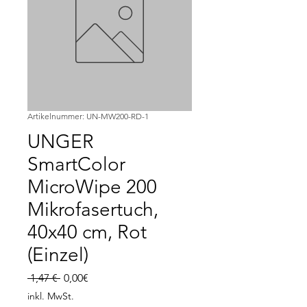
Artikelnummer: UN-MW200-RD-1
UNGER
SmartColor
MicroWipe 200
Mikrofasertuch,
40x40 cm, Rot
(Einzel)
Standardpreis
Sale-
 1,47 € 
0,00€
Preis
inkl. MwSt.