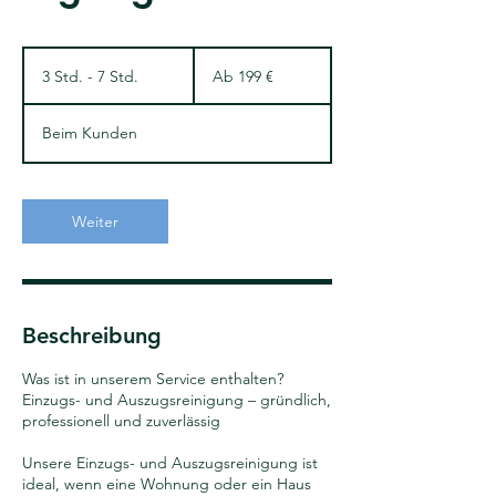
Ab
199
3 Std. - 7 Std.
3
Ab 199 €
Euro
S
t
Beim Kunden
d
.
-
7
Weiter
S
t
d
.
Beschreibung
Was ist in unserem Service enthalten?
Einzugs- und Auszugsreinigung – gründlich,
professionell und zuverlässig
Unsere Einzugs- und Auszugsreinigung ist
ideal, wenn eine Wohnung oder ein Haus