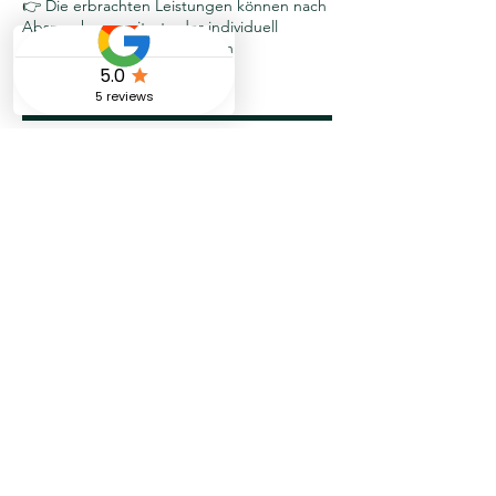
👉 Die erbrachten Leistungen können nach
Absprache erweitert oder individuell
angepasst werden – sprechen
Sie uns einfach an.
Kontaktangaben
040-524754500
info@spotless-fj.de
Billstraße 87, 20539 Hamburg, Germany