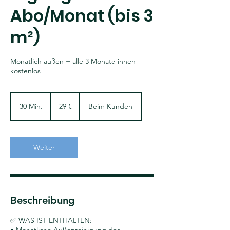
Abo/Monat (bis 3
m²)
Monatlich außen + alle 3 Monate innen
kostenlos
29
Euro
30 Min.
3
29 €
Beim Kunden
0
M
i
n
Weiter
.
Beschreibung
✅ WAS IST ENTHALTEN: