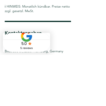
ℹ️ HINWEIS: Monatlich kündbar. Preise netto
zzgl. gesetzl. MwSt.
Kontaktangaben
040-524754500
info@spotless-fj.de
Billstraße 87, 20539 Hamburg, Germany
Bei