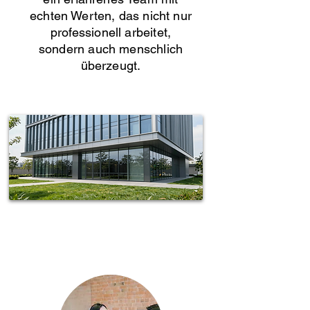
echten Werten, das nicht nur
professionell arbeitet,
sondern auch menschlich
überzeugt.
Spotless-fj Gebäudereinigung Hamburg