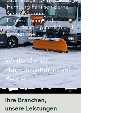
Hamburg-Farmsen-Berne.
Schneeräumung,
Eisbeseitigung und
Streudienst – pünktlich und
professionell.
Winterdienst
Hamburg-Farmsen-
Berne
Ihre Branchen,
unsere Leistungen