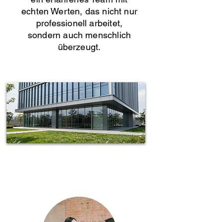
echten Werten, das nicht nur
professionell arbeitet,
sondern auch menschlich
überzeugt.
Spotless-fj Gebäudereinigung Hamburg