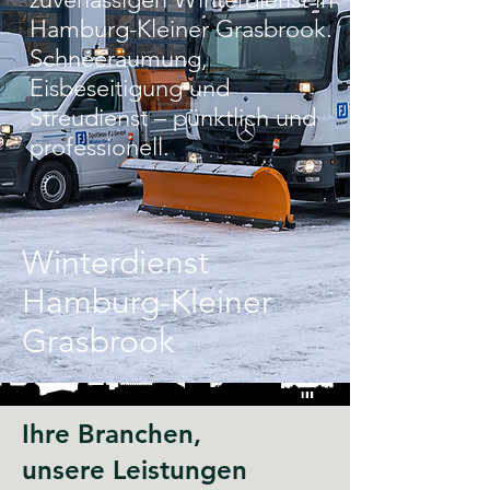
Hamburg-Kleiner Grasbrook.
Schneeräumung,
Eisbeseitigung und
Streudienst – pünktlich und
professionell.
Winterdienst
Hamburg-Kleiner
Grasbrook
Ihre Branchen,
unsere Leistungen