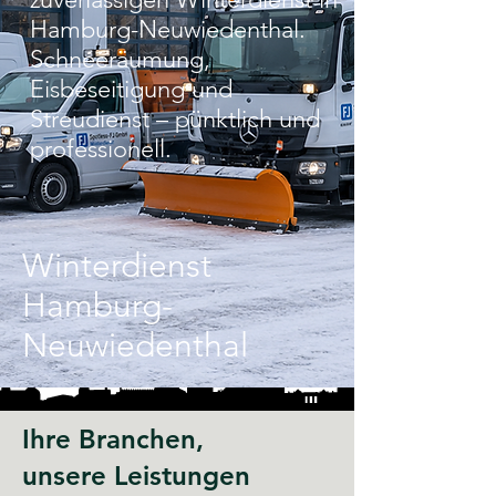
Hamburg-Neuwiedenthal.
Schneeräumung,
Eisbeseitigung und
Streudienst – pünktlich und
professionell.
Winterdienst
Hamburg-
Neuwiedenthal
Ihre Branchen,
unsere Leistungen