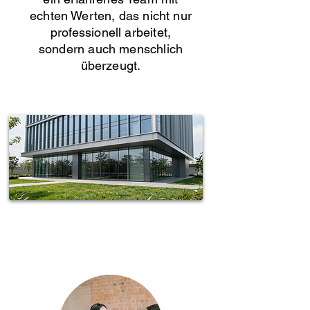
echten Werten, das nicht nur
professionell arbeitet,
sondern auch menschlich
überzeugt.
Spotless-fj Gebäudereinigung Hamburg