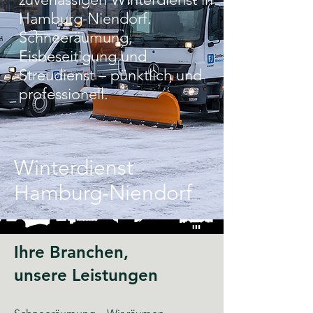
Hamburg-Niendorf.
Schneeräumung,
Eisbeseitigung und
Streudienst – pünktlich und
professionell.
Winterdienst
Hamburg-Niendorf
Ihre Branchen,
unsere Leistungen