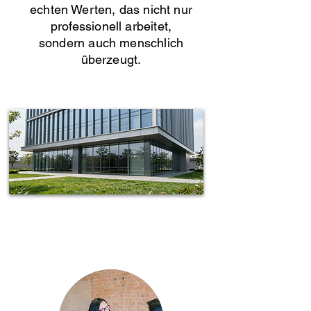
echten Werten, das nicht nur
professionell arbeitet,
sondern auch menschlich
überzeugt.
Spotless-fj Gebäudereinigung Hamburg