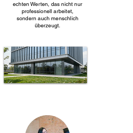
echten Werten, das nicht nur
professionell arbeitet,
sondern auch menschlich
überzeugt.
Spotless-fj Gebäudereinigung Hamburg