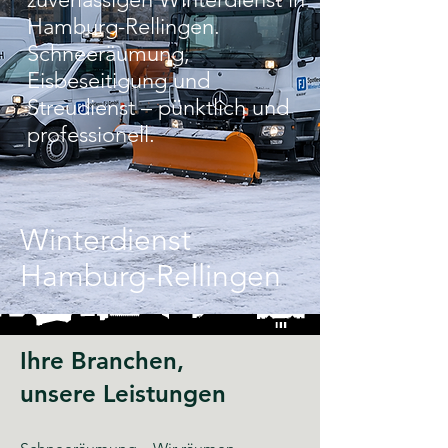
Hamburg-Rellingen.
Schneeräumung,
Eisbeseitigung und
Streudienst – pünktlich und
professionell.
Winterdienst
Hamburg-Rellingen
Ihre Branchen,
unsere Leistungen