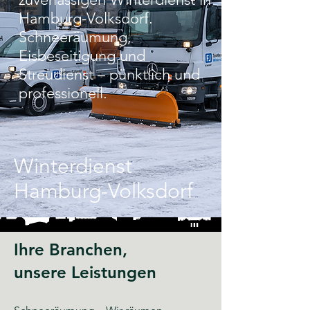
Hamburg-Volksdorf.
Schneeräumung,
Eisbeseitigung und
Streudienst – pünktlich und
professionell.
Winterdienst
Hamburg-Volksdorf
Ihre Branchen,
unsere Leistungen