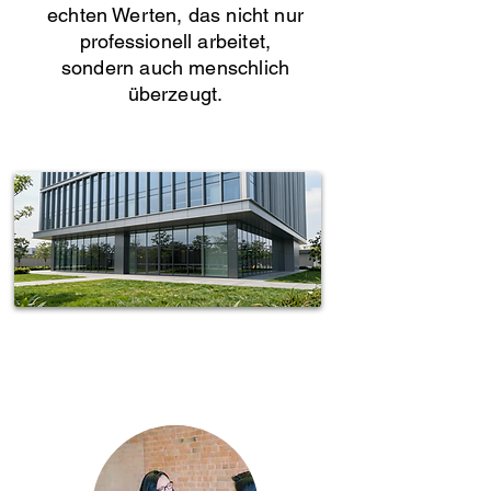
echten Werten, das nicht nur
professionell arbeitet,
sondern auch menschlich
überzeugt.
Spotless-fj Gebäudereinigung Hamburg